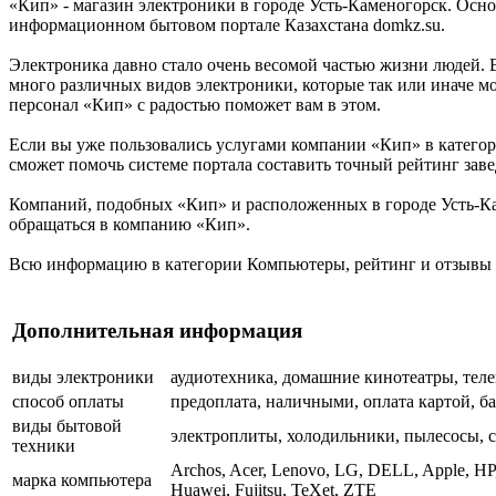
«Кип» - магазин электроники в городе Усть-Каменогорск. Осн
информационном бытовом портале Казахстана domkz.su.
Электроника давно стало очень весомой частью жизни людей. В
много различных видов электроники, которые так или иначе мо
персонал «Кип» с радостью поможет вам в этом.
Если вы уже пользовались услугами компании «Кип» в катего
сможет помочь системе портала составить точный рейтинг зав
Компаний, подобных «Кип» и расположенных в городе Усть-Кам
обращаться в компанию «Кип».
Всю информацию в категории Компьютеры, рейтинг и отзывы 
Дополнительная информация
виды электроники
аудиотехника, домашние кинотеатры, тел
способ оплаты
предоплата, наличными, оплата картой, б
виды бытовой
электроплиты, холодильники, пылесосы, 
техники
Archos, Acer, Lenovo, LG, DELL, Apple, HP,
марка компьютера
Huawei, Fujitsu, TeXet, ZTE