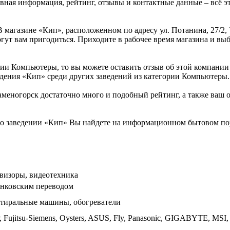
овная информация, рейтинг, отзывы и контактные данные – всё 
 магазине «Кип», расположенном по адресу ул. Потанина, 27/2, 
гут вам пригодиться. Приходите в рабочее время магазина и вы
рии Компьютеры, то вы можете оставить отзыв об этой компани
едения «Кип» среди других заведений из категории Компьютеры.
еногорск достаточно много и подобный рейтинг, а также ваш о
о заведении «Кип» Вы найдете на информационном бытовом порт
евизоры, видеотехника
анковским переводом
стиральные машины, обогреватели
 Fujitsu-Siemens, Oysters, ASUS, Fly, Panasonic, GIGABYTE, MSI, 