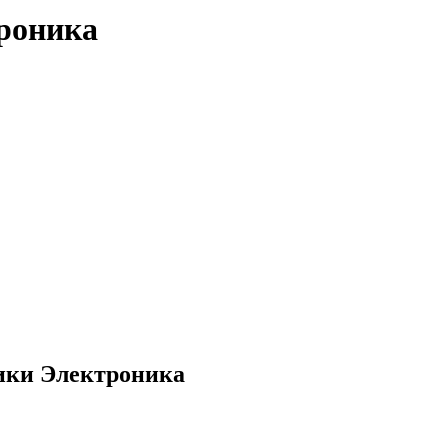
троника
ики Электроника