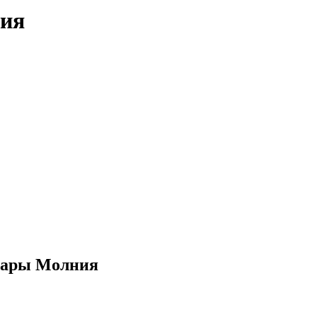
ния
суары Молния