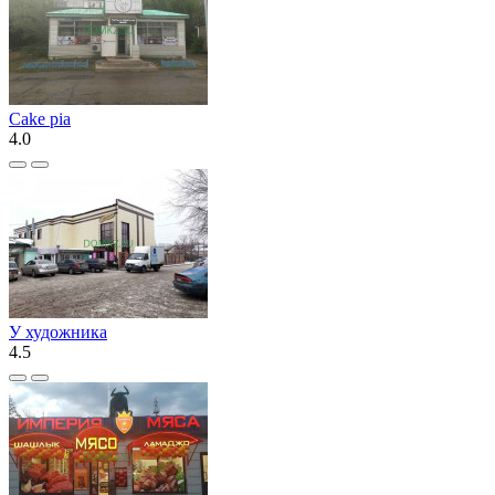
Cake pia
4.0
У художника
4.5