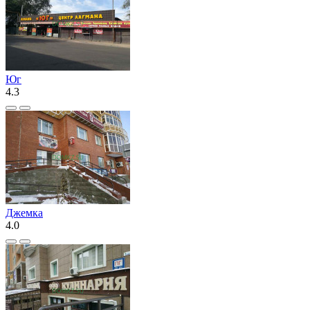
Юг
4.3
Джемка
4.0