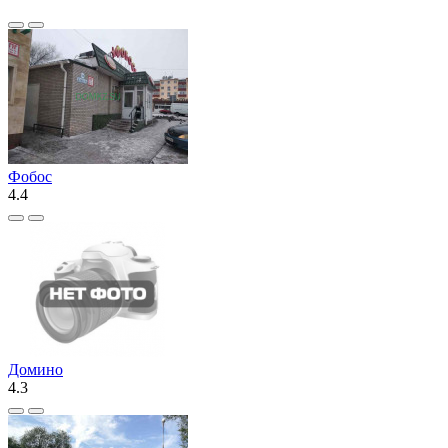
Фобос
4.4
Домино
4.3