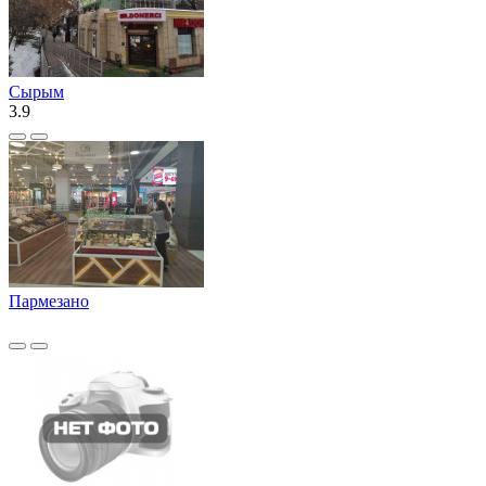
Сырым
3.9
Пармезано