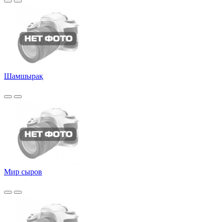
Шамшырақ
Мир сыров