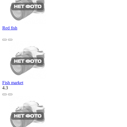
Red fish
Fish market
4.3