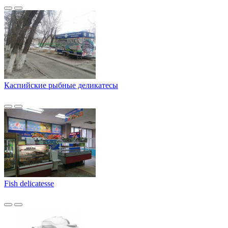
Каспийские рыбные деликатесы
Fish delicatesse