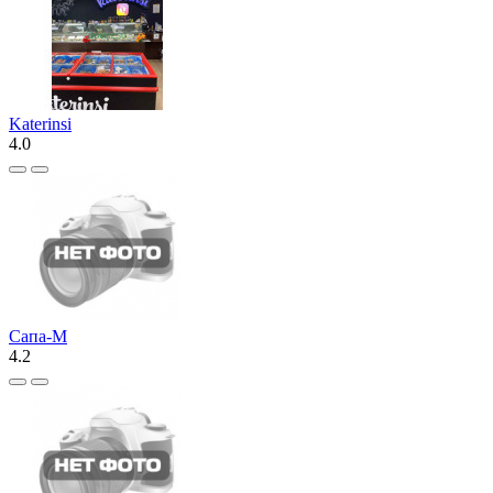
Katerinsi
4.0
Сапа-М
4.2