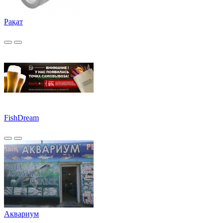
Рақат
FishDream
Аквариум