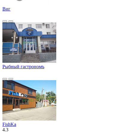
Виг
Рыбный гастрономъ
FishKa
4.3