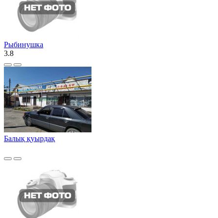
Рыбинушка
3.8
Балық қуырдақ