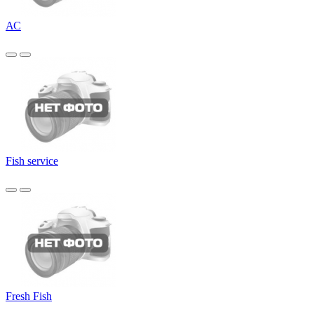
АС
Fish service
Fresh Fish